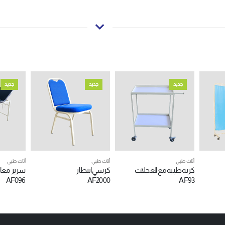
جديد
جديد
جديد
أثاث طبي
أثاث طبي
أثاث طبي
كربة طبية مع العجلات
كرسي انتظار
سرير معاي
AF096
AF2000
AF93