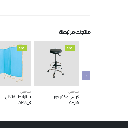
منتجات مرتبطة
جديد
جديد
أثاث طبي
أثاث طبي
كرسي مختبر دوار
ستارة طبية ثلاثي
AF99_3
AF_55