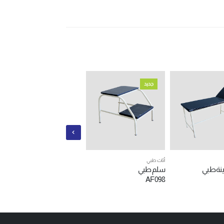
جديد
جديد
أثاث طبي
أثاث طبي
نة طبي
سلم طبي
ستارة طبية رباعي
AF099
AF098